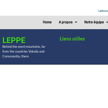
Labora
Home
A propos
Notre équipe
LEPPE
Liens utiles
Behind the word mountains, far
from the countries Vokalia and
Consonantia, there